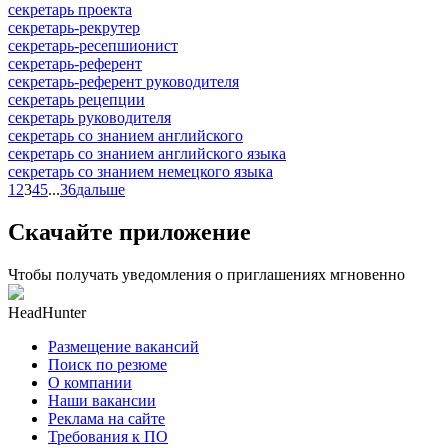
секретарь проекта
секретарь-рекрутер
секретарь-ресепшионист
секретарь-референт
секретарь-референт руководителя
секретарь рецепции
секретарь руководителя
секретарь со знанием английского
секретарь со знанием английского языка
секретарь со знанием немецкого языка
1
2
3
4
5
...
36
дальше
Скачайте приложение
Чтобы получать уведомления о приглашениях мгновенно
HeadHunter
Размещение вакансий
Поиск по резюме
О компании
Наши вакансии
Реклама на сайте
Требования к ПО