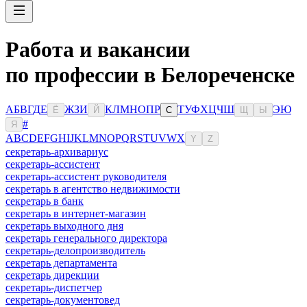
Работа и вакансии
по профессии в Белореченске
А
Б
В
Г
Д
Е
Ж
З
И
К
Л
М
Н
О
П
Р
Т
У
Ф
Х
Ц
Ч
Ш
Э
Ю
Ё
Й
С
Щ
Ы
#
Я
A
B
C
D
E
F
G
H
I
J
K
L
M
N
O
P
Q
R
S
T
U
V
W
X
Y
Z
секретарь-архивариус
секретарь-ассистент
секретарь-ассистент руководителя
секретарь в агентство недвижимости
секретарь в банк
секретарь в интернет-магазин
секретарь выходного дня
секретарь генерального директора
секретарь-делопроизводитель
секретарь департамента
секретарь дирекции
секретарь-диспетчер
секретарь-документовед