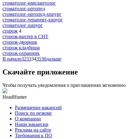
стоматолог-имплантолог
стоматолог-ортопед
стоматолог-ортопед-хирург
стоматолог-терапевт-хирург
стоматолог-хирург
сторож
4
сторож-вахтер в СНТ
сторож-дворник
сторож кладбища
сторож-охранник
В начало
32
33
34
35
36
дальше
Скачайте приложение
Чтобы получать уведомления о приглашениях мгновенно
HeadHunter
Размещение вакансий
Поиск по резюме
О компании
Наши вакансии
Реклама на сайте
Требования к ПО