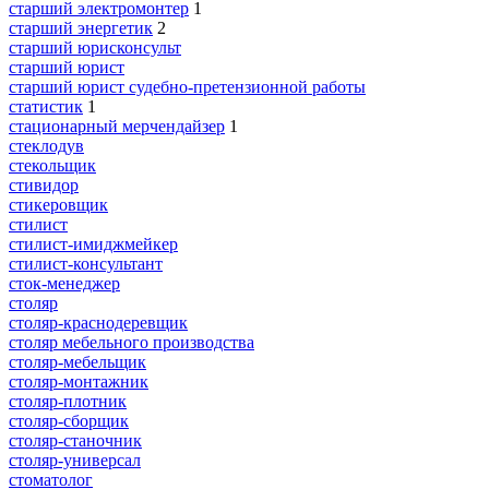
старший электромонтер
1
старший энергетик
2
старший юрисконсульт
старший юрист
старший юрист судебно-претензионной работы
статистик
1
стационарный мерчендайзер
1
стеклодув
стекольщик
стивидор
стикеровщик
стилист
стилист-имиджмейкер
стилист-консультант
сток-менеджер
столяр
столяр-краснодеревщик
столяр мебельного производства
столяр-мебельщик
столяр-монтажник
столяр-плотник
столяр-сборщик
столяр-станочник
столяр-универсал
стоматолог