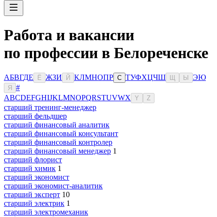
Работа и вакансии
по профессии в Белореченске
А
Б
В
Г
Д
Е
Ж
З
И
К
Л
М
Н
О
П
Р
Т
У
Ф
Х
Ц
Ч
Ш
Э
Ю
Ё
Й
С
Щ
Ы
#
Я
A
B
C
D
E
F
G
H
I
J
K
L
M
N
O
P
Q
R
S
T
U
V
W
X
Y
Z
старший тренинг-менеджер
старший фельдшер
старший финансовый аналитик
старший финансовый консультант
старший финансовый контролер
старший финансовый менеджер
1
старший флорист
старший химик
1
старший экономист
старший экономист-аналитик
старший эксперт
10
старший электрик
1
старший электромеханик