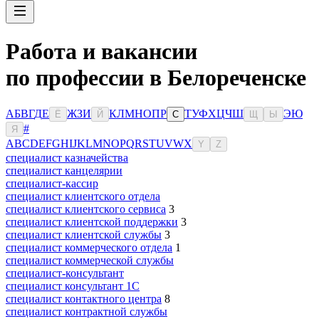
Работа и вакансии
по профессии в Белореченске
А
Б
В
Г
Д
Е
Ж
З
И
К
Л
М
Н
О
П
Р
Т
У
Ф
Х
Ц
Ч
Ш
Э
Ю
Ё
Й
С
Щ
Ы
#
Я
A
B
C
D
E
F
G
H
I
J
K
L
M
N
O
P
Q
R
S
T
U
V
W
X
Y
Z
специалист казначейства
специалист канцелярии
специалист-кассир
специалист клиентского отдела
специалист клиентского сервиса
3
специалист клиентской поддержки
3
специалист клиентской службы
3
специалист коммерческого отдела
1
специалист коммерческой службы
специалист-консультант
специалист консультант 1С
специалист контактного центра
8
специалист контрактной службы