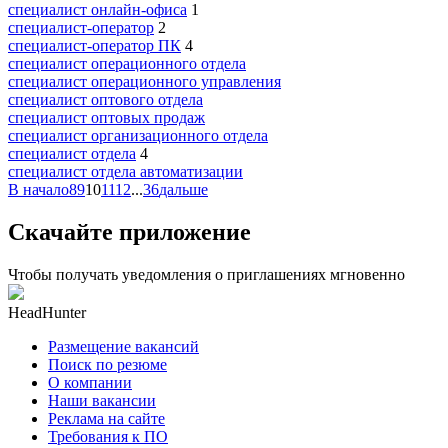
специалист онлайн-офиса
1
специалист-оператор
2
специалист-оператор ПК
4
специалист операционного отдела
специалист операционного управления
специалист оптового отдела
специалист оптовых продаж
специалист организационного отдела
специалист отдела
4
специалист отдела автоматизации
В начало
8
9
10
11
12
...
36
дальше
Скачайте приложение
Чтобы получать уведомления о приглашениях мгновенно
HeadHunter
Размещение вакансий
Поиск по резюме
О компании
Наши вакансии
Реклама на сайте
Требования к ПО