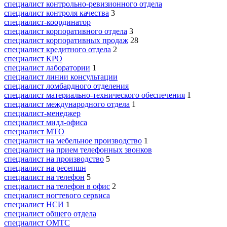
специалист контрольно-ревизионного отдела
специалист контроля качества
3
специалист-координатор
специалист корпоративного отдела
3
специалист корпоративных продаж
28
специалист кредитного отдела
2
специалист КРО
специалист лаборатории
1
специалист линии консультации
специалист ломбардного отделения
специалист материально-технического обеспечения
1
специалист международного отдела
1
специалист-менеджер
специалист мидл-офиса
специалист МТО
специалист на мебельное производство
1
специалист на прием телефонных звонков
специалист на производство
5
специалист на ресепшн
специалист на телефон
5
специалист на телефон в офис
2
специалист ногтевого сервиса
специалист НСИ
1
специалист общего отдела
специалист ОМТС