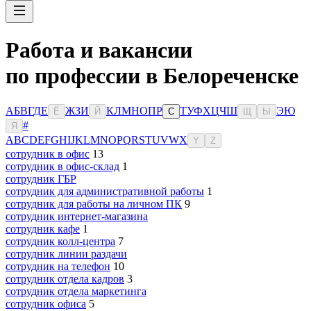
Работа и вакансии
по профессии в Белореченске
А
Б
В
Г
Д
Е
Ж
З
И
К
Л
М
Н
О
П
Р
Т
У
Ф
Х
Ц
Ч
Ш
Э
Ю
Ё
Й
С
Щ
Ы
#
Я
A
B
C
D
E
F
G
H
I
J
K
L
M
N
O
P
Q
R
S
T
U
V
W
X
Y
Z
сотрудник в офис
13
сотрудник в офис-склад
1
сотрудник ГБР
сотрудник для административной работы
1
сотрудник для работы на личном ПК
9
сотрудник интернет-магазина
сотрудник кафе
1
сотрудник колл-центра
7
сотрудник линии раздачи
сотрудник на телефон
10
сотрудник отдела кадров
3
сотрудник отдела маркетинга
сотрудник офиса
5