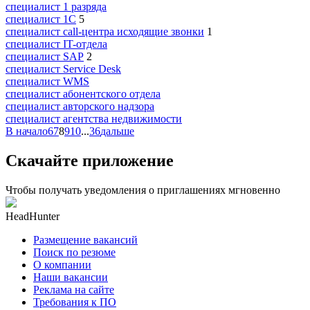
специалист 1 разряда
специалист 1С
5
специалист call-центра исходящие звонки
1
специалист IT-отдела
специалист SAP
2
специалист Service Desk
специалист WMS
специалист абонентского отдела
специалист авторского надзора
специалист агентства недвижимости
В начало
6
7
8
9
10
...
36
дальше
Скачайте приложение
Чтобы получать уведомления о приглашениях мгновенно
HeadHunter
Размещение вакансий
Поиск по резюме
О компании
Наши вакансии
Реклама на сайте
Требования к ПО