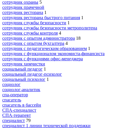
сотрудник охраны
5
сотрудник прачечной
сотрудник ресторана
1
сотрудник ресторана быстрого питания
1
сотрудник службы безопасности
1
сотрудник службы безопасности метрополитена
сотрудник службы контроля
4
сотрудник с опытом администратора
18
сотрудник с опытом бухгалтера
4
сотрудник с педагогическим образованием
1
сотрудник с функционалом экономиста-финансиста
сотрудник с функциями офис-менеджера
сотрудник химчистки
социальный педагог
1
социальный педагог-психолог
социальный психолог
1
социолог
социолог-аналитик
спа-оператор
спасатель
спасатель в бассейн
СПА-специалист
СПА-терапевт
специалист
79
специалист 1 линии технической поддержки